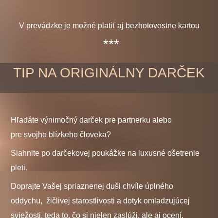
V prevádzke je možné platiť aj bezhotovostne kartou
***
TIP NA ORIGINÁLNY DARČEK
Hľadáte výnimočný darček pre partnerku alebo
pre svojho blízkeho človeka?
Siahnite po darčekovej poukážke na luxusné ošetrenie
pleti.
Doprajte Vašej spriaznenej duši chvíle úplného
oddychu, žičlivej starostlivosti a dotyk omladzujúcej
sviežosti, teda to, čo si nielen zaslúži, ale aj ocení.